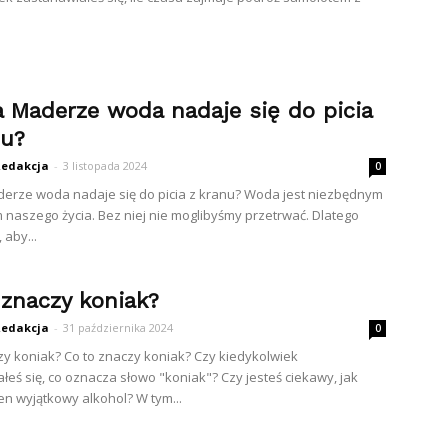
a Maderze woda nadaje się do picia
nu?
edakcja
-
3 listopada 2024
0
erze woda nadaje się do picia z kranu? Woda jest niezbędnym
naszego życia. Bez niej nie moglibyśmy przetrwać. Dlatego
 aby...
 znaczy koniak?
edakcja
-
31 października 2024
0
zy koniak? Co to znaczy koniak? Czy kiedykolwiek
łeś się, co oznacza słowo "koniak"? Czy jesteś ciekawy, jak
en wyjątkowy alkohol? W tym...