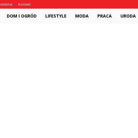
Reklama
Kontakt
PostepyRobie.pl
DOM I OGRÓD
LIFESTYLE
MODA
PRACA
URODA