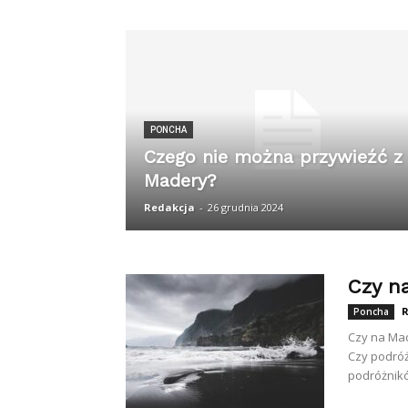
PONCHA
Czego nie można przywieźć z
Madery?
Redakcja
-
26 grudnia 2024
Czy n
R
Poncha
Czy na Mad
Czy podróż
podróżnik