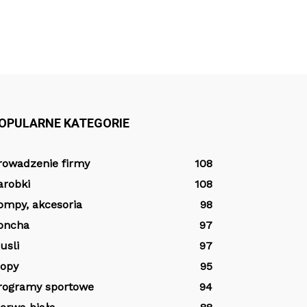
OPULARNE KATEGORIE
rowadzenie firmy
108
arobki
108
ompy, akcesoria
98
oncha
97
usli
97
opy
95
rogramy sportowe
94