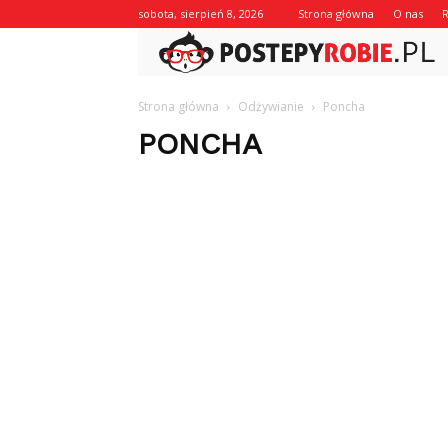
sobota, sierpień 8, 2026
Strona główna
O nas
Strona główna
Odżywianie
Poncha
PONCHA