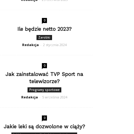
0
Ile będzie netto 2023?
Zarobki
Redakcja
-
2 stycznia 2024
0
Jak zainstalować TVP Sport na
telewizorze?
Programy sportowe
Redakcja
-
5 września 2024
0
Jakie leki są dozwolone w ciąży?