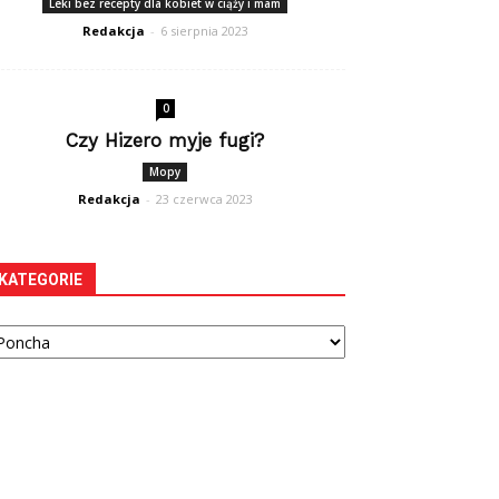
Leki bez recepty dla kobiet w ciąży i mam
Redakcja
-
6 sierpnia 2023
0
Czy Hizero myje fugi?
Mopy
Redakcja
-
23 czerwca 2023
KATEGORIE
tegorie