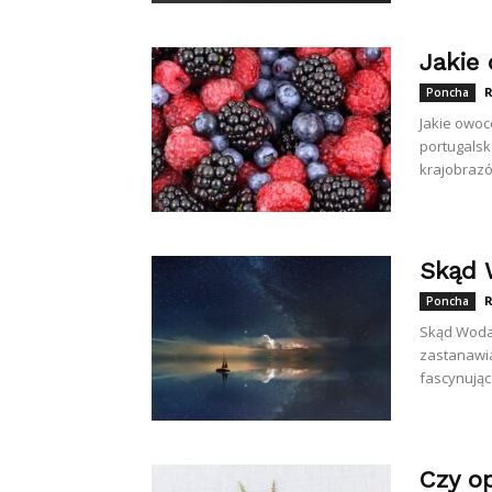
Jakie
R
Poncha
Jakie owo
portugalsk
krajobrazów
Skąd 
R
Poncha
Skąd Woda
zastanawia
fascynujące
Czy o