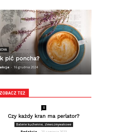
NCHA
k pić poncha?
akcja
-
16 grudnia 2024
ZOBACZ TEŻ
0
Czy każdy kran ma perlator?
Baterie kuchenne, zlewozmywakowe
Redakcja
-
25 czerwca 2023