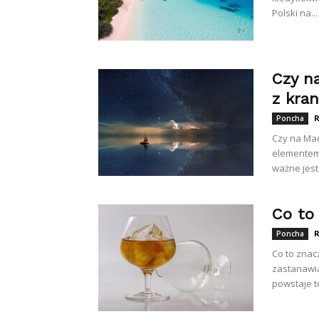
Polski na...
Czy n
z kra
R
Poncha
Czy na Mad
elementem 
ważne jest,
Co to
R
Poncha
Co to znac
zastanawia
powstaje t