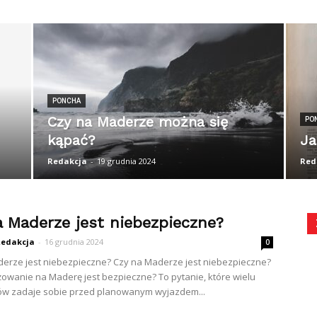
PONCHA
Czy na Maderze można się
PO
kąpać?
Ja
Redakcja
-
19 grudnia 2024
Red
a Maderze jest niebezpieczne?
edakcja
-
16 grudnia 2024
0
erze jest niebezpieczne? Czy na Maderze jest niebezpieczne?
owanie na Maderę jest bezpieczne? To pytanie, które wielu
ów zadaje sobie przed planowanym wyjazdem...