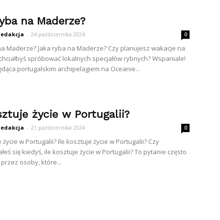
ryba na Maderze?
edakcja
-
24 października 2024
0
na Maderze? Jaka ryba na Maderze? Czy planujesz wakacje na
chciałbyś spróbować lokalnych specjałów rybnych? Wspaniale!
dąca portugalskim archipelagiem na Oceanie...
sztuje życie w Portugalii?
edakcja
-
21 października 2024
0
e życie w Portugalii? Ile kosztuje życie w Portugalii? Czy
eś się kiedyś, ile kosztuje życie w Portugalii? To pytanie często
rzez osoby, które...