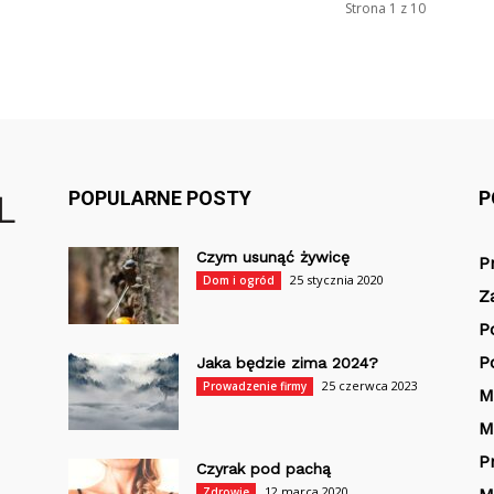
Strona 1 z 10
POPULARNE POSTY
P
Czym usunąć żywicę
P
25 stycznia 2020
Dom i ogród
Z
P
P
Jaka będzie zima 2024?
25 czerwca 2023
Prowadzenie firmy
M
M
P
Czyrak pod pachą
12 marca 2020
Zdrowie