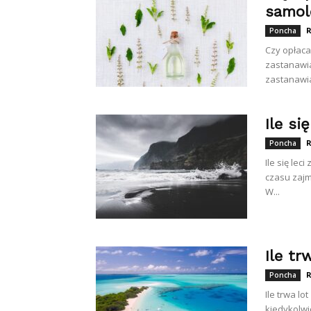
samol
R
Poncha
Czy opłaca
zastanawia
zastanawias
Ile si
R
Poncha
Ile się lec
czasu zajmu
W...
Ile tr
R
Poncha
Ile trwa lo
kiedykolwi