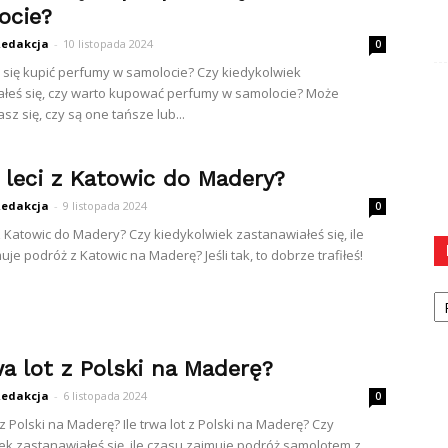
ocie?
edakcja
-
10 listopada 2024
0
 się kupić perfumy w samolocie? Czy kiedykolwiek
łeś się, czy warto kupować perfumy w samolocie? Może
z się, czy są one tańsze lub...
ę leci z Katowic do Madery?
edakcja
-
9 listopada 2024
0
i z Katowic do Madery? Czy kiedykolwiek zastanawiałeś się, ile
je podróż z Katowic na Maderę? Jeśli tak, to dobrze trafiłeś!
Ka
wa lot z Polski na Maderę?
edakcja
-
6 listopada 2024
0
t z Polski na Maderę? Ile trwa lot z Polski na Maderę? Czy
ek zastanawiałeś się, ile czasu zajmuje podróż samolotem z