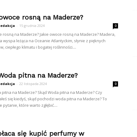
 owoce rosną na Maderze?
edakcja
-
15 grudnia 2024
0
ce rosną na Maderze? Jakie owoce rosną na Maderze? Madera,
a wyspa leżąca na Oceanie Atlantyckim, słynie z pięknych
, ciepłego klimatu i bogatej roślinności....
Woda pitna na Maderze?
edakcja
-
22 listopada 2024
0
 pitna na Maderze? Skąd Woda pitna na Maderze? Czy
łeś się kiedyś, skąd pochodzi woda pitna na Maderze? To
 pytanie, które warto zgłębić....
płaca się kupić perfumy w