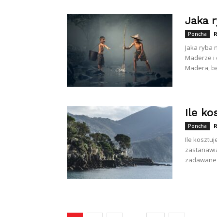
Jaka 
R
Poncha
Jaka ryba 
Maderze i 
Madera, bę
Ile ko
R
Poncha
Ile kosztuj
zastanawiał
zadawane p