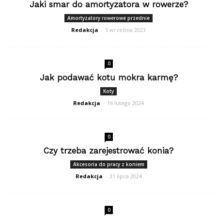
Jaki smar do amortyzatora w rowerze?
Amortyzatory rowerowe przednie
Redakcja
-
5 września 2023
0
Jak podawać kotu mokra karmę?
Koty
Redakcja
-
16 lutego 2024
0
Czy trzeba zarejestrować konia?
Akcesoria do pracy z koniem
Redakcja
-
31 lipca 2024
0