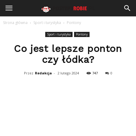
PostepyRobie.pl
Strona główna
Sport i turystyka
Pontony
Sport i turystyka
Pontony
Co jest lepsze ponton
czy łódka?
Przez
Redakcja
-
2 lutego 2024
747
0