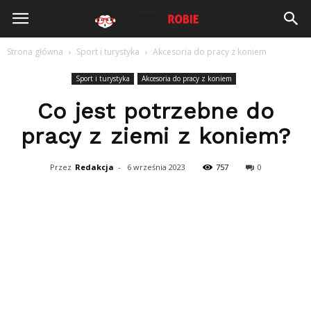
PostepyRobie.pl
Strona główna
Sport i turystyka
Akcesoria do pracy z koniem
Sport i turystyka
Akcesoria do pracy z koniem
Co jest potrzebne do
pracy z ziemi z koniem?
Przez
Redakcja
-
6 września 2023
757
0