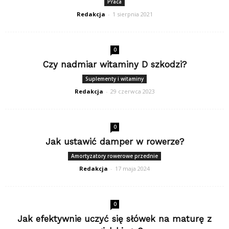
Praca
Redakcja
-
1 sierpnia 2021
0
Czy nadmiar witaminy D szkodzi?
Suplementy i witaminy
Redakcja
-
29 czerwca 2023
0
Jak ustawić damper w rowerze?
Amortyzatory rowerowe przednie
Redakcja
-
17 maja 2024
0
Jak efektywnie uczyć się słówek na maturę z