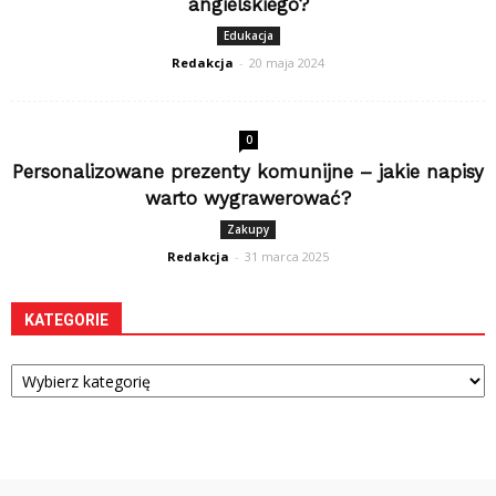
angielskiego?
Edukacja
Redakcja
-
20 maja 2024
0
Personalizowane prezenty komunijne – jakie napisy
warto wygrawerować?
Zakupy
Redakcja
-
31 marca 2025
KATEGORIE
Kategorie