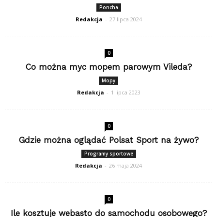
Poncha
Redakcja
-
27 lipca 2024
0
Co można myc mopem parowym Vileda?
Mopy
Redakcja
-
1 lipca 2023
0
Gdzie można oglądać Polsat Sport na żywo?
Programy sportowe
Redakcja
-
26 maja 2024
0
Ile kosztuje webasto do samochodu osobowego?