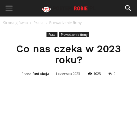
PostepyRobie.pl
Strona główna
Praca
Prowadzenie firmy
Praca
Prowadzenie firmy
Co nas czeka w 2023
roku?
Przez
Redakcja
-
1 czerwca 2023
1023
0