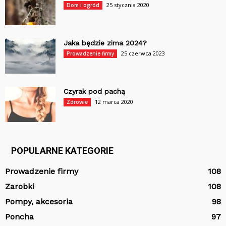
25 stycznia 2020
Dom i ogród
Jaka będzie zima 2024?
25 czerwca 2023
Prowadzenie firmy
Czyrak pod pachą
12 marca 2020
Zdrowie
POPULARNE KATEGORIE
Prowadzenie firmy
108
Zarobki
108
Pompy, akcesoria
98
Poncha
97