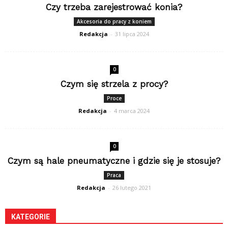
Czy trzeba zarejestrować konia?
Akcesoria do pracy z koniem
Redakcja
-
31 lipca 2024
0
Czym się strzela z procy?
Proce
Redakcja
-
4 marca 2024
0
Czym są hale pneumatyczne i gdzie się je stosuje?
Praca
Redakcja
-
26 lutego 2021
KATEGORIE