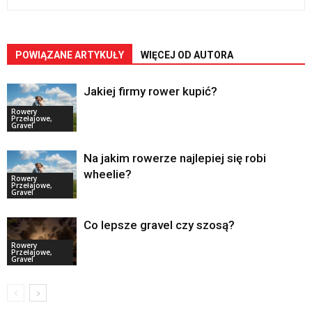
POWIĄZANE ARTYKUŁY
WIĘCEJ OD AUTORA
Jakiej firmy rower kupić?
Rowery
Przełajowe,
Gravel
Na jakim rowerze najlepiej się robi
wheelie?
Rowery
Przełajowe,
Gravel
Co lepsze gravel czy szosą?
Rowery
Przełajowe,
Gravel