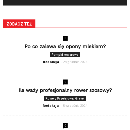
ZOBACZ TEŻ
0
Po co zalewa się opony mlekiem?
Pompki rowerowe
Redakcja
-
24 grudnia 2024
0
Ile waży profesjonalny rower szosowy?
Rowery Przełajowe, Gravel
Redakcja
-
5 września 2024
0