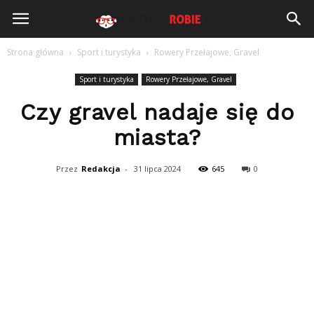
PostepyRobie.pl
Strona główna
Sport i turystyka
Rowery Przełajowe, Gravel
Sport i turystyka
Rowery Przełajowe, Gravel
Czy gravel nadaje się do
miasta?
Przez
Redakcja
-
31 lipca 2024
645
0