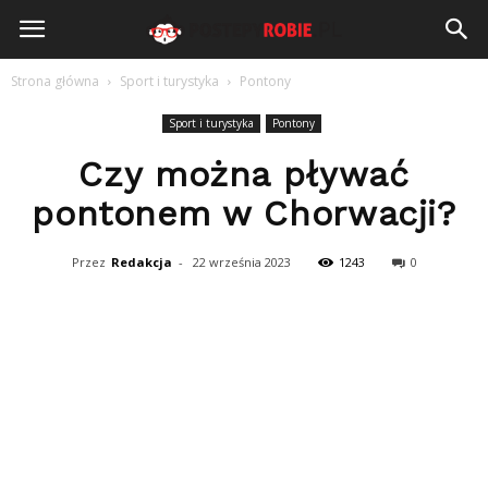
PostepyRobie.pl
Strona główna
Sport i turystyka
Pontony
Sport i turystyka
Pontony
Czy można pływać
pontonem w Chorwacji?
Przez
Redakcja
-
22 września 2023
1243
0