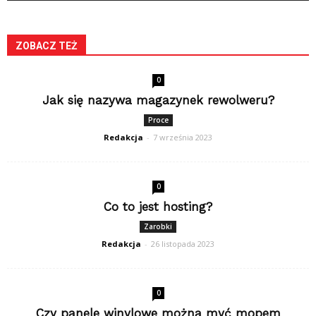
ZOBACZ TEŻ
0
Jak się nazywa magazynek rewolweru?
Proce
Redakcja
-
7 września 2023
0
Co to jest hosting?
Zarobki
Redakcja
-
26 listopada 2023
0
Czy panele winylowe można myć mopem