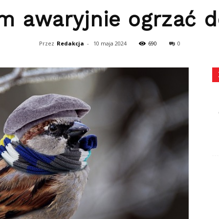
m awaryjnie ogrzać 
Przez
Redakcja
-
10 maja 2024
690
0