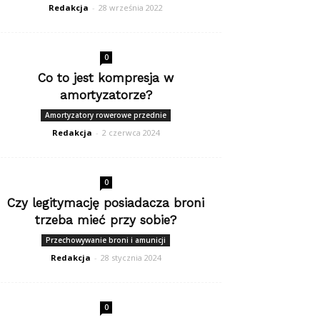
Redakcja
-
28 września 2022
0
Co to jest kompresja w
amortyzatorze?
Amortyzatory rowerowe przednie
Redakcja
-
2 czerwca 2024
0
Czy legitymację posiadacza broni
trzeba mieć przy sobie?
Przechowywanie broni i amunicji
Redakcja
-
28 stycznia 2024
0