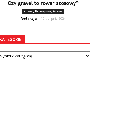
Czy gravel to rower szosowy?
Rowery Przełajowe, Gravel
Redakcja
-
10 sierpnia 2024
KATEGORIE
tegorie