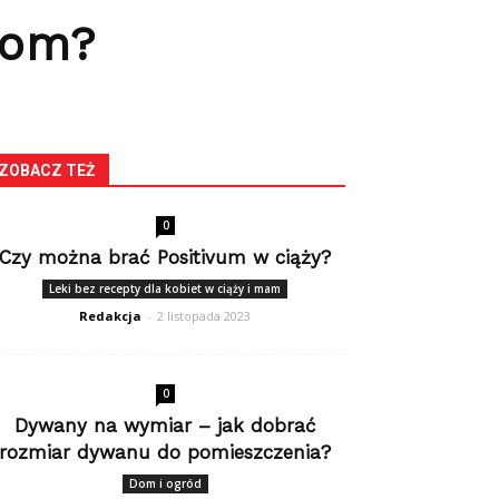
dom?
ZOBACZ TEŻ
0
Czy można brać Positivum w ciąży?
Leki bez recepty dla kobiet w ciąży i mam
Redakcja
-
2 listopada 2023
0
Dywany na wymiar – jak dobrać
rozmiar dywanu do pomieszczenia?
Dom i ogród