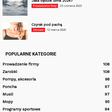
Jaka będzie zima 2024?
25 czerwca 2023
Prowadzenie firmy
Czyrak pod pachą
12 marca 2020
Zdrowie
POPULARNE KATEGORIE
Prowadzenie firmy
108
Zarobki
108
Pompy, akcesoria
98
Poncha
97
Musli
97
Mopy
95
Programy sportowe
94