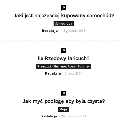
0
Jaki jest najczęściej kupowany samochód?
Samochody
Redakcja
-
18 grudnia 2023
0
Ile Rzędowy łańcuch?
Przerzutki Shimano, Acera, Tourney
Redakcja
-
2 lipca 2024
0
Jak myć podłogę aby byla czysta?
Mopy
Redakcja
-
26 czerwca 2023