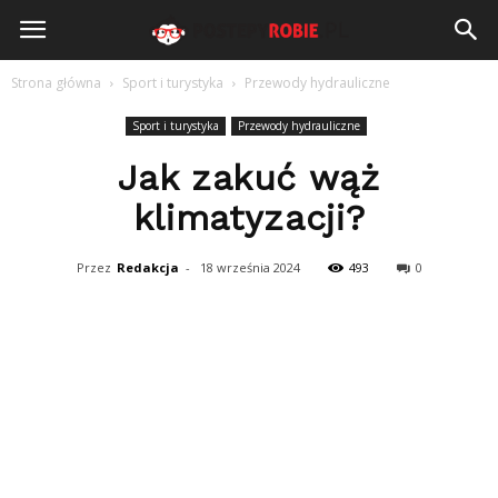
PostepyRobie.pl
Strona główna
Sport i turystyka
Przewody hydrauliczne
Sport i turystyka
Przewody hydrauliczne
Jak zakuć wąż
klimatyzacji?
Przez
Redakcja
-
18 września 2024
493
0