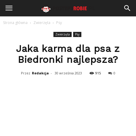
PostepyRobie.pl
Strona główna
Zwierzęta
Psy
Zwierzęta
Psy
Jaka karma dla psa z
Biedronki najlepsza?
Przez
Redakcja
-
30 września 2023
915
0