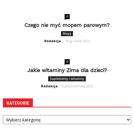
0
Czego nie myć mopem parowym?
Mopy
Redakcja
-
10 grudnia 2023
0
Jakie witaminy Zima dla dzieci?
Suplementy i witaminy
Redakcja
-
3 października 2023
KATEGORIE
Kategorie