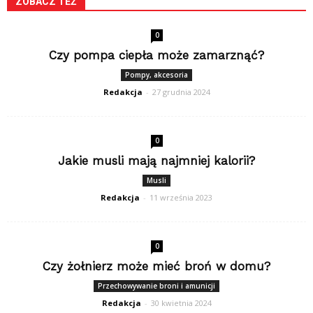
ZOBACZ TEŻ
0
Czy pompa ciepła może zamarznąć?
Pompy, akcesoria
Redakcja
-
27 grudnia 2024
0
Jakie musli mają najmniej kalorii?
Musli
Redakcja
-
11 września 2023
0
Czy żołnierz może mieć broń w domu?
Przechowywanie broni i amunicji
Redakcja
-
30 kwietnia 2024