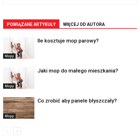
POWIĄZANE ARTYKUŁY
WIĘCEJ OD AUTORA
Ile kosztuje mop parowy?
Mopy
Jaki mop do małego mieszkania?
Mopy
Co zrobić aby panele błyszczały?
Mopy