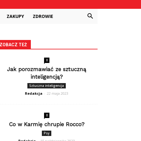
ZAKUPY
ZDROWIE
ZOBACZ TEŻ
0
Jak porozmawiać ze sztuczną
inteligencją?
Sztuczna inteligencja
Redakcja
-
22 maja 2023
0
Co w Karmię chrupie Rocco?
Psy
Redakcja
-
15 października 2023