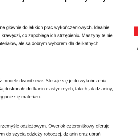
e głównie do lekkich prac wykończeniowych. Idealnie
a krawędzi, co zapobiega ich strzępieniu. Maszyny te nie
Ka
ateriałów, ale są dobrym wyborem dla delikatnych
niż modele dwunitkowe. Stosuje się je do wykończenia
ą doskonałe do tkanin elastycznych, takich jak dzianiny,
ganie się materiału.
przemyśle odzieżowym. Owerlok czteronitkowy oferuje
nym do szycia odzieży roboczej, dzianin oraz ubrań