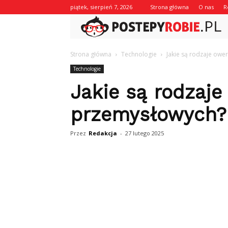
piątek, sierpień 7, 2026
Strona główna
O nas
R
Strona główna
Technologie
Jakie są rodzaje ow
Technologie
Jakie są rodzaj
przemysłowych?
Przez
Redakcja
-
27 lutego 2025