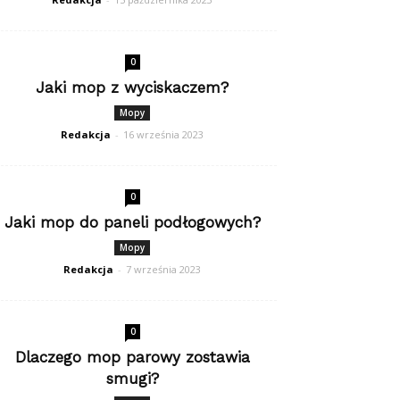
0
Jaki mop z wyciskaczem?
Mopy
Redakcja
-
16 września 2023
0
Jaki mop do paneli podłogowych?
Mopy
Redakcja
-
7 września 2023
0
Dlaczego mop parowy zostawia
smugi?