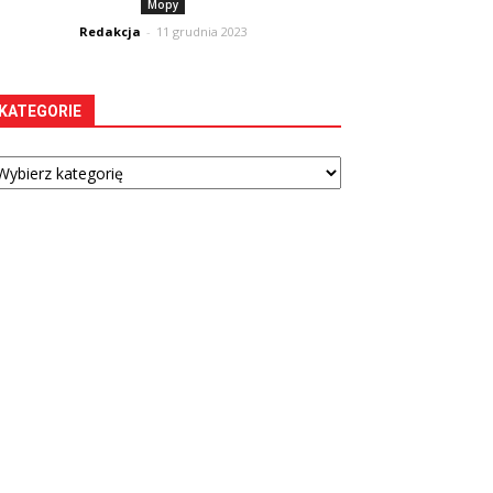
Mopy
Redakcja
-
11 grudnia 2023
KATEGORIE
tegorie